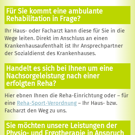
Für Sie kommt eine ambulante
Rehabilitation in Frage?
Ihr Haus- oder Facharzt kann diese für Sie in die
Wege leiten. Direkt im Anschluss an einen
Krankenhausaufenthalt ist Ihr Ansprechpartner
der Sozialdienst des Krankenhauses.
Handelt es sich bei Ihnen um eine
Nachsorgeleistung nach einer
erfolgten Reha?
Hier ebnen Ihnen die Reha-Einrichtung oder – für
eine
Reha-Sport-Verordnung
– Ihr Haus- bzw.
Facharzt den Weg zu uns.
Sie möchten unsere Leistungen der
Physio- und Ergotherapie in Anspruch