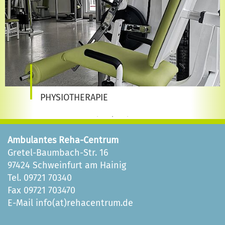
PHYSIOTHERAPIE
Ambulantes Reha-Centrum
Gretel-Baumbach-Str. 16
97424 Schweinfurt am Hainig
Tel. 09721 70340
Fax 09721 703470
E-Mail
info(at)rehacentrum.de