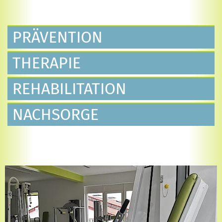
PRÄVENTION
THERAPIE
REHABILITATION
NACHSORGE